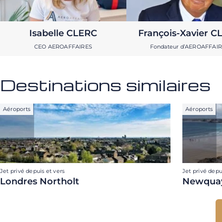
Isabelle CLERC
François-Xavier C
CEO AEROAFFAIRES
Fondateur d’AEROAFFAI
Destinations similaires
Aéroports
Aéroports
Jet privé depuis et vers
Jet privé depu
Londres Northolt
Newquay