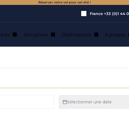
Réserver votre vol pour cet été !
France
+33 (0)1 44 0
vices
Jets privés
Destinations
A propos
n de jet privé