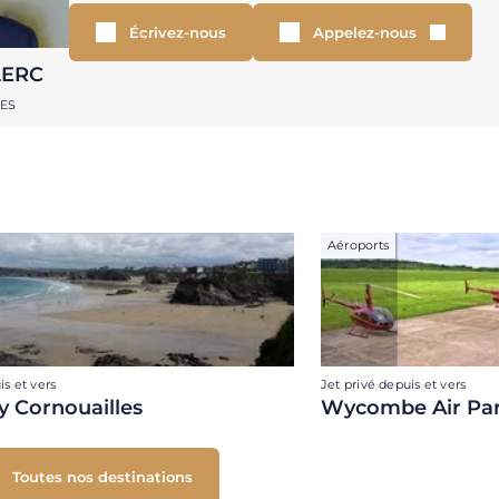
Écrivez-nous
Appelez-nous
LERC
RES
Aéroports
is et vers
Jet privé depuis et vers
 Cornouailles
Wycombe Air Pa
Toutes nos destinations