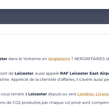
ster
dans le Yorkshire en
Angleterre
? AEROAFFAIRES offr
oport de
Leicester
, aussi appelé
RAF Leicester East Airp
re. Apprécié de la clientèle d’affaires, il s’avère aussi 
r vous rendre à
Leicester
depuis ou vers
Londres
,
Liverp
ions de CO2 produites par chaque vol privé sont compens