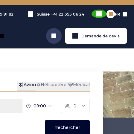
9 91 82
Suisse
+41 22 355 06 24
FR
Demande de devis
Rechercher