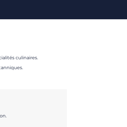
alités culinaires.
itanniques.
on.