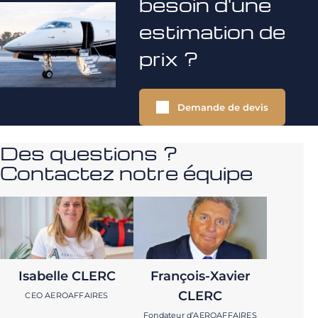
besoin d'une
estimation de
prix ?
Demande de devis
Des questions ?
Contactez notre équipe
Isabelle CLERC
François-Xavier
CLERC
CEO AEROAFFAIRES
Fondateur d’AEROAFFAIRES