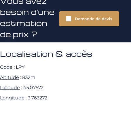
Vous avez
besoin d'une
Demande de devis
estimation
de prix ?
Localisation & accès
Code
: LPY
Altitude
: 832m
Latitude
: 45.07572
Longitude
: 3.763272