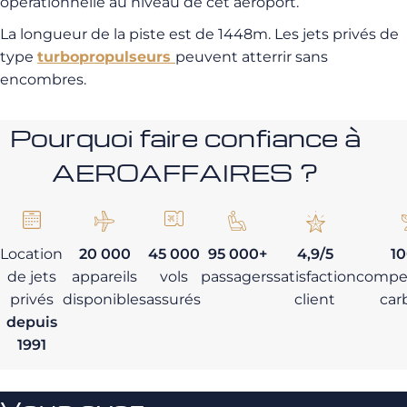
opérationnelle au niveau de cet aéroport.
La longueur de la piste est de 1448m. Les jets privés de
type
turbopropulseurs
peuvent atterrir sans
encombres.
Pourquoi faire confiance à
AEROAFFAIRES ?
Location
20 000
45 000
95 000+
4,9/5
1
de jets
appareils
vols
passagers
satisfaction
compe
privés
disponibles
assurés
client
car
depuis
1991