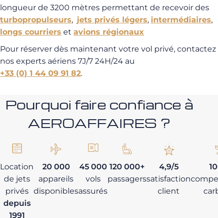
longueur de 3200 mètres permettant de recevoir des
turbopropulseurs
,
jets privés légers
,
intermédiaires
,
longs courriers
et
avions régionaux
Pour réserver dès maintenant votre vol privé, contactez
nos experts aériens 7J/7 24H/24 au
+33 (0) 1 44 09 91 82
.
Pourquoi faire confiance à
AEROAFFAIRES ?
Location
20 000
45 000
120 000+
4,9/5
1
de jets
appareils
vols
passagers
satisfaction
compe
privés
disponibles
assurés
client
car
depuis
1991