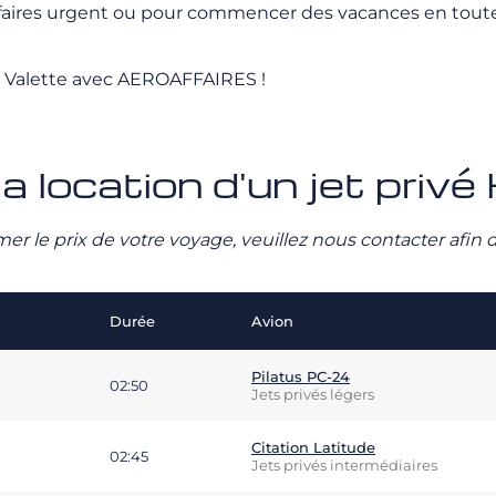
faires urgent ou pour commencer des vacances en toute s
a Valette avec AEROAFFAIRES !
la location d'un jet pri
stimer le prix de votre voyage, veuillez nous contacter afi
Durée
Avion
Pilatus PC-24
02:50
Jets privés légers
Citation Latitude
02:45
Jets privés intermédiaires