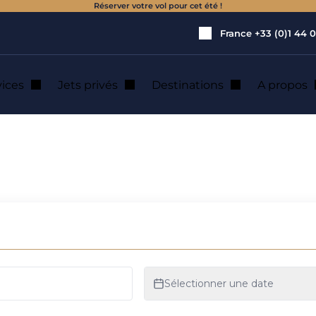
Réserver votre vol pour cet été !
France
+33 (0)1 44 0
vices
Jets privés
Destinations
A propos
tte : location de 