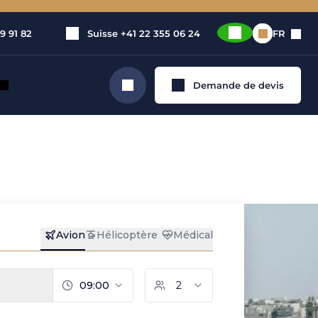
9 91 82
Suisse
+41 22 355 06 24
FR
Demande de devis
Rechercher
jet