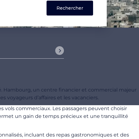
lité. Hambourg, un centre financier et commercial majeur
es voyageurs d’affaires et les vacanciers.
es vols commerciaux. Les passagers peuvent choisir
permet un gain de temps précieux et une tranquillité
sonnalisés, incluant des repas gastronomiques et des