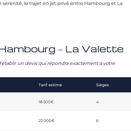
érénité, le trajet en jet privé entre Hambourg et La
vé Hambourg – La Valette
n d’établir un devis qui répondra exactement à votre
Tarif estimé
Sièges
18 500€
4
22 000€
6