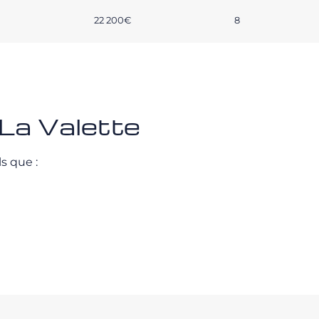
22 200€
8
La Valette
s que :