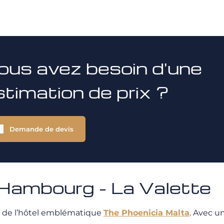
ous avez besoin d'une
stimation de prix ?
Demande de devis
ambourg - La Valette
 de l’hôtel emblématique
The Phoenicia Malta
. Avec u