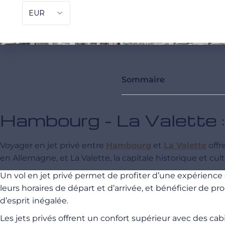
Sommaire
Hambourg - La Valette :
Voyager en jet privé entre
Hambourg
et
La Valette
offr
en Allemagne, et La Valette, la capitale historique et cul
Un vol en jet privé permet de profiter d’une expérienc
leurs horaires de départ et d’arrivée, et bénéficier de
d’esprit inégalée.
Les jets privés offrent un confort supérieur avec des ca