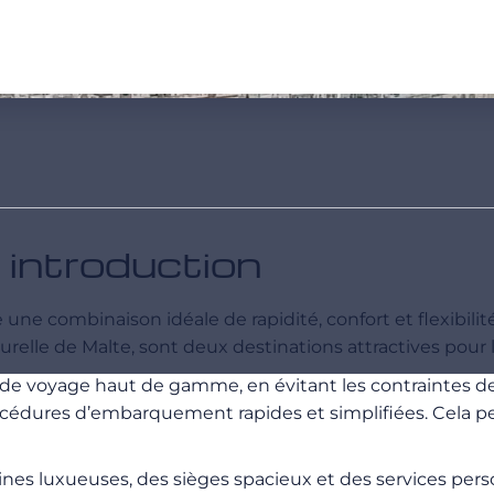
 introduction
e une combinaison idéale de rapidité, confort et flexibi
turelle de Malte, sont deux destinations attractives pour l
e de voyage haut de gamme, en évitant les contraintes d
 procédures d’embarquement rapides et simplifiées. Cela 
bines luxueuses, des sièges spacieux et des services per