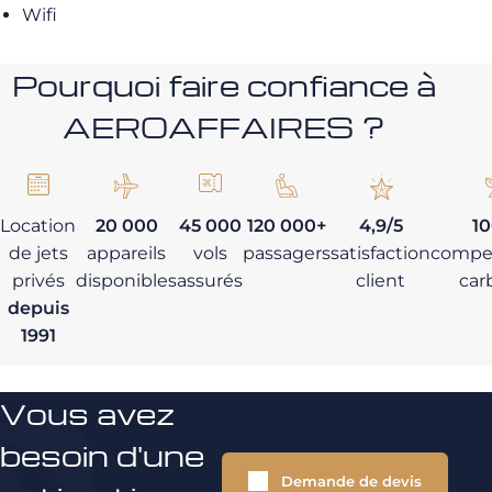
Wifi
Pourquoi faire confiance à
AEROAFFAIRES ?
Location
20 000
45 000
120 000+
4,9/5
1
de jets
appareils
vols
passagers
satisfaction
compe
privés
disponibles
assurés
client
car
depuis
1991
Vous avez
besoin d'une
Demande de devis