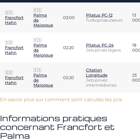
🇪🇸
🇩🇪
Palma
Pilatus PC-12
13
Francfort
03:00
de
Turbopropulseurs
00
Hahn
Majorque
🇪🇸
🇩🇪
Palma
Pilatus PC-24
18
Francfort
02:20
de
Jets privés légers
00
Hahn
Majorque
🇪🇸
Citation
🇩🇪
Palma
Longitude
23
Francfort
02:20
de
Jets privés
00
Hahn
Majorque
intermédiaires
En savoir plus sur comment sont calculés les prix
Informations pratiques
concernant Francfort et
Palma