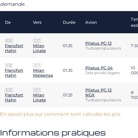
demande.
Tar
De
Vers
Durée
Avion
est
🇩🇪
🇮🇹
Pilatus PC-12
Francfort
Milan
01:25
7 5
Turbopropulseurs
Hahn
Linate
🇩🇪
🇮🇹
Pilatus PC-24
10
Francfort
Milan
01:25
Jets privés légers
00
Hahn
Malpensa
🇩🇪
🇮🇹
Pilatus PC-12
8
Francfort
Milan
01:25
NGX
70
Hahn
Linate
Turbopropulseurs
En savoir plus sur comment sont calculés les prix
Informations pratiques