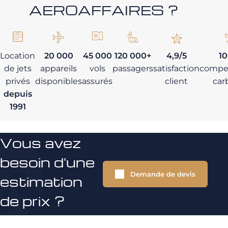
AEROAFFAIRES ?
Location
20 000
45 000
120 000+
4,9/5
1
de jets
appareils
vols
passagers
satisfaction
compe
privés
disponibles
assurés
client
car
depuis
1991
Vous avez
besoin d'une
Demande de devis
estimation
de prix ?