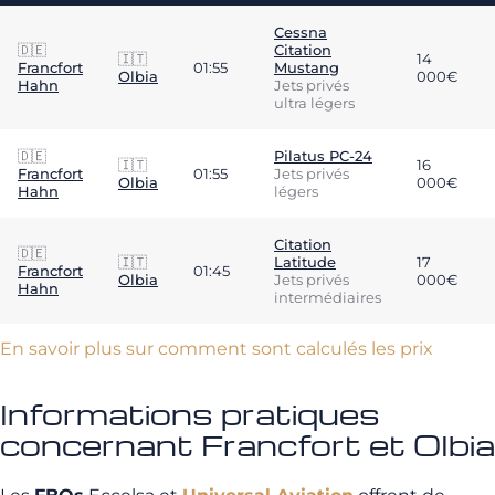
Cessna
🇩🇪
Citation
🇮🇹
14
Francfort
01:55
Mustang
Olbia
000€
Hahn
Jets privés
ultra légers
🇩🇪
Pilatus PC-24
🇮🇹
16
Francfort
01:55
Jets privés
Olbia
000€
Hahn
légers
Citation
🇩🇪
🇮🇹
Latitude
17
Francfort
01:45
Olbia
Jets privés
000€
Hahn
intermédiaires
En savoir plus sur comment sont calculés les prix
Informations pratiques
concernant Francfort et Olbia