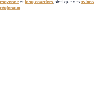
moyenne
et
long-courriers
, ainsi que des
avions
régionaux
.