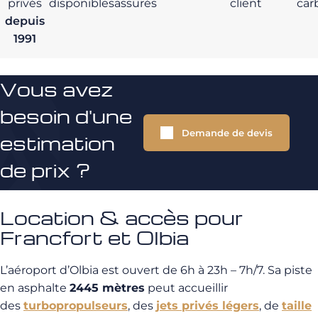
privés
disponibles
assurés
client
car
depuis
1991
Vous avez
besoin d'une
Demande de devis
estimation
de prix ?
Location & accès pour
Francfort et Olbia
L’aéroport d’Olbia est ouvert de 6h à 23h – 7h/7. Sa piste
en asphalte
2445 mètres
peut accueillir
des
turbopropulseurs
, des
jets privés légers
, de
taille