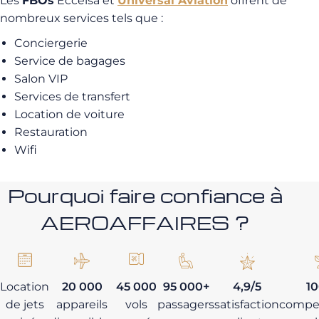
Les
FBOs
Eccelsa et
Universal Aviation
offrent de
nombreux services tels que :
Conciergerie
Service de bagages
Salon VIP
Services de transfert
Location de voiture
Restauration
Wifi
Pourquoi faire confiance à
AEROAFFAIRES ?
Location
20 000
45 000
95 000+
4,9/5
1
de jets
appareils
vols
passagers
satisfaction
compe