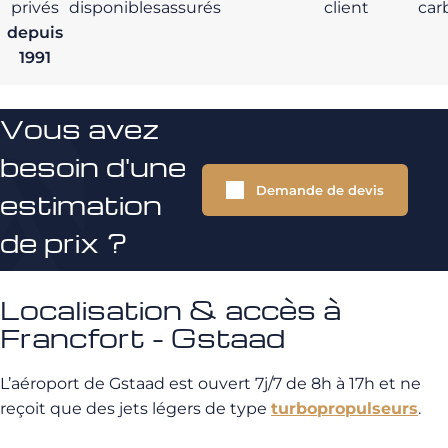
privés
disponibles
assurés
client
car
depuis
1991
Vous avez
besoin d'une
Demande de devis
estimation
de prix ?
Localisation & accès à
Francfort - Gstaad
L’aéroport de Gstaad est ouvert 7j/7 de 8h à 17h et ne
reçoit que des jets légers de type
turbopropulseurs
.