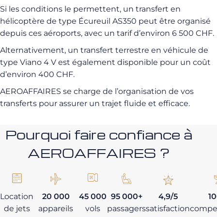
Si les conditions le permettent, un transfert en
hélicoptère de type Écureuil AS350 peut être organisé
depuis ces aéroports, avec un tarif d’environ 6 500 CHF.
Alternativement, un transfert terrestre en véhicule de
type Viano 4 V est également disponible pour un coût
d’environ 400 CHF.
AEROAFFAIRES se charge de l’organisation de vos
transferts pour assurer un trajet fluide et efficace.
Pourquoi faire confiance à
AEROAFFAIRES ?
Location
20 000
45 000
95 000+
4,9/5
1
de jets
appareils
vols
passagers
satisfaction
compe