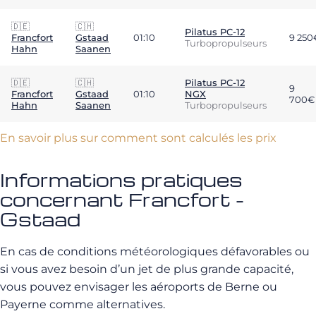
🇩🇪
🇨🇭
Pilatus PC-12
Francfort
Gstaad
01:10
9 250
Turbopropulseurs
Hahn
Saanen
🇩🇪
🇨🇭
Pilatus PC-12
9
Francfort
Gstaad
01:10
NGX
700€
Hahn
Saanen
Turbopropulseurs
En savoir plus sur comment sont calculés les prix
Informations pratiques
concernant Francfort -
Gstaad
En cas de conditions météorologiques défavorables ou
si vous avez besoin d’un jet de plus grande capacité,
vous pouvez envisager les aéroports de Berne ou
Payerne comme alternatives.