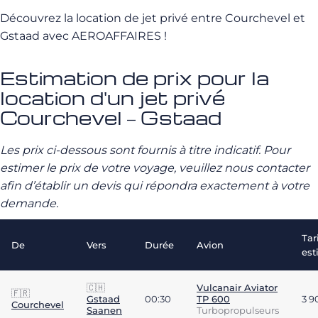
Découvrez la location de jet privé entre Courchevel et
Gstaad avec AEROAFFAIRES !
Estimation de prix pour la
location d'un jet privé
Courchevel – Gstaad
Les prix ci-dessous sont fournis à titre indicatif. Pour
estimer le prix de votre voyage, veuillez nous contacter
afin d’établir un devis qui répondra exactement à votre
demande.
Tar
De
Vers
Durée
Avion
est
🇨🇭
Vulcanair Aviator
🇫🇷
Gstaad
00:30
TP 600
3 9
Courchevel
Saanen
Turbopropulseurs