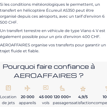
Si les conditions météorologiques le permettent, un
transfert en hélicoptère Écureuil AS350 peut être
organisé depuis ces aéroports, avec un tarif d’environ 6
500 CHF.
Un transfert terrestre en véhicule de type Viano 4 V est
également possible pour un prix d’environ 400 CHF.
AEROAFFAIRES organise vos transferts pour garantir un
trajet fluide et fiable.
Pourquoi faire confiance à
AEROAFFAIRES ?
Location
20 000
45 000
120 000+
4,9/5
1
de jets
appareils
vols
passagers
satisfaction
compe