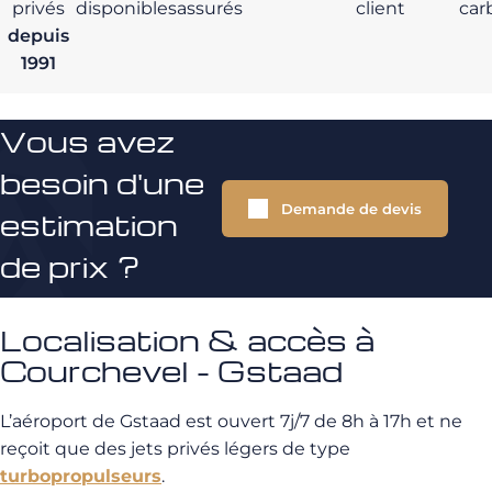
privés
disponibles
assurés
client
car
depuis
1991
Vous avez
besoin d'une
Demande de devis
estimation
de prix ?
Localisation & accès à
Courchevel - Gstaad
L’aéroport de Gstaad est ouvert 7j/7 de 8h à 17h et ne
reçoit que des jets privés légers de type
turbopropulseurs
.