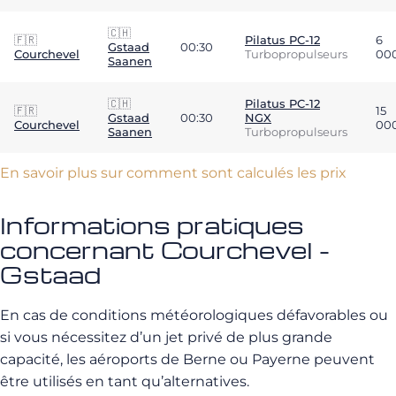
🇨🇭
🇫🇷
Pilatus PC-12
6
Gstaad
00:30
Courchevel
Turbopropulseurs
00
Saanen
🇨🇭
Pilatus PC-12
🇫🇷
15
Gstaad
00:30
NGX
Courchevel
00
Saanen
Turbopropulseurs
En savoir plus sur comment sont calculés les prix
Informations pratiques
concernant Courchevel -
Gstaad
En cas de conditions météorologiques défavorables ou
si vous nécessitez d’un jet privé de plus grande
capacité, les aéroports de Berne ou Payerne peuvent
être utilisés en tant qu’alternatives.