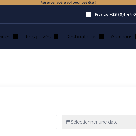
Réserver votre vol pour cet été !
France
+33 (0)1 44 0
vices
Jets privés
Destinations
A propos
vé à l'aéroport de