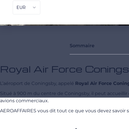
Sommaire
Royal Air Force Conings
L’aéroport de Coningsby, appelé
Royal Air Force Conin
Situé à 900 m du centre de Coningsby, il peut accueillir
avions commerciaux.
AEROAFFAIRES vous dit tout ce que vous devez savoir sur