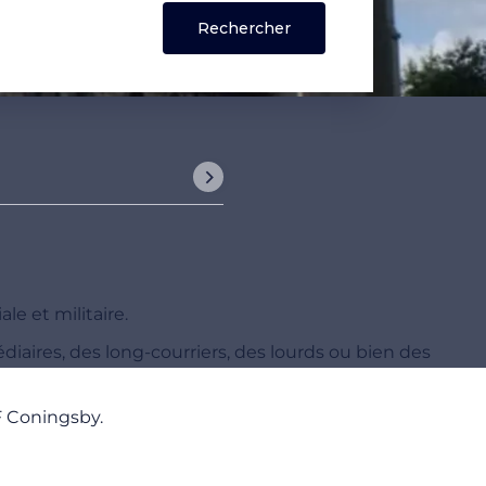
le et militaire.
édiaires, des long-courriers, des lourds ou bien des
F Coningsby.