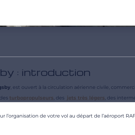
by : introduction
gsby
, est ouvert à la circulation aérienne civile, commercia
 des
turbopropulseurs
, des
jets très légers
, des interm
 l’organisation de votre vol au départ de l’aéroport RA