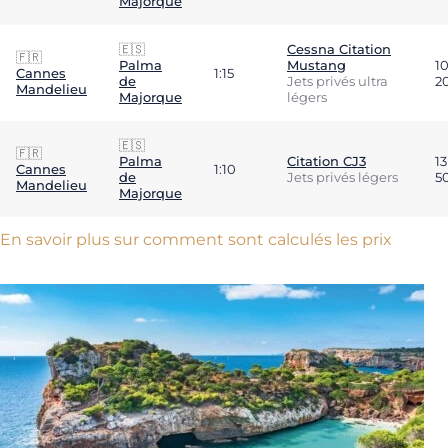
Majorque
🇪🇸
Cessna Citation
🇫🇷
Palma
Mustang
1
Cannes
1:15
de
Jets privés ultra
2
Mandelieu
Majorque
légers
🇪🇸
🇫🇷
Palma
Citation CJ3
13
Cannes
1:10
de
Jets privés légers
5
Mandelieu
Majorque
En savoir plus sur comment sont calculés les prix