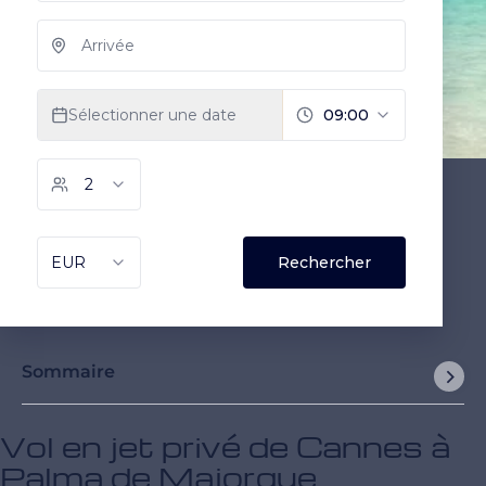
Sommaire
Vol en jet privé de Cannes à
Palma de Majorque