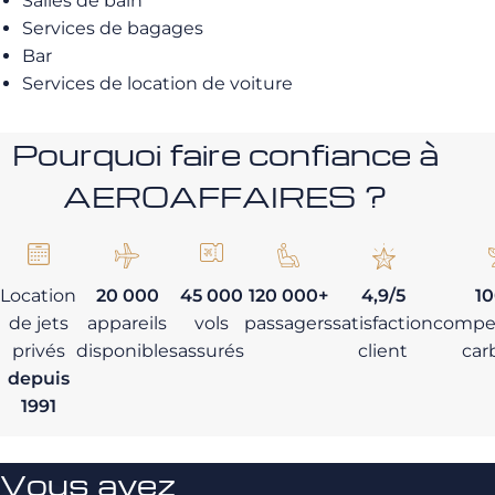
Salles de bain
Services de bagages
Bar
Services de location de voiture
Pourquoi faire confiance à
AEROAFFAIRES ?
Location
20 000
45 000
120 000+
4,9/5
1
de jets
appareils
vols
passagers
satisfaction
compe
privés
disponibles
assurés
client
car
depuis
1991
Vous avez