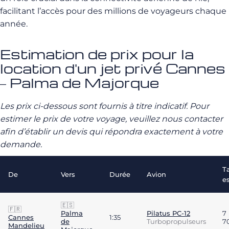
facilitant l’accès pour des millions de voyageurs chaque
année.
Estimation de prix pour la
location d'un jet privé Cannes
– Palma de Majorque
Les prix ci-dessous sont fournis à titre indicatif. Pour
estimer le prix de votre voyage, veuillez nous contacter
afin d’établir un devis qui répondra exactement à votre
demande.
Ta
De
Vers
Durée
Avion
e
🇪🇸
🇫🇷
Palma
Pilatus PC-12
7
Cannes
1:35
de
Turbopropulseurs
7
Mandelieu