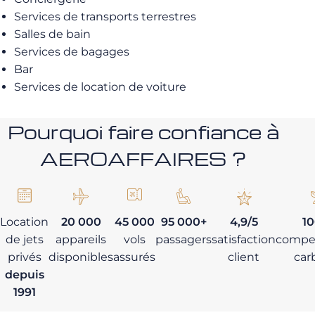
Services de transports terrestres
Salles de bain
Services de bagages
Bar
Services de location de voiture
Pourquoi faire confiance à
AEROAFFAIRES ?
Location
20 000
45 000
95 000+
4,9/5
1
de jets
appareils
vols
passagers
satisfaction
compe
privés
disponibles
assurés
client
car
depuis
1991