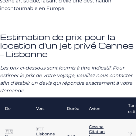
scène artistique, faisant d’elle une destination
incontournable en Europe.
Estimation de prix pour la
location d'un jet privé Cannes
– Lisbonne
Les prix ci-dessous sont fournis à titre indicatif. Pour
estimer le prix de votre voyage, veuillez nous contacter
afin d’établir un devis qui répondra exactement à votre
demande.
Tari
De
Vers
Durée
Avion
est
Cessna
🇵🇹
🇫🇷
Citation
Lisbonne
17