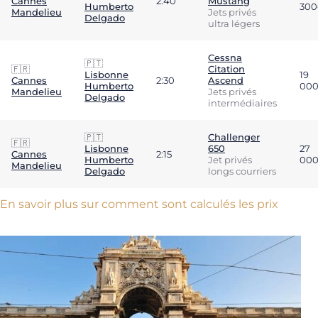
Cannes
2:40
Mustang
Humberto
30
Mandelieu
Jets privés
Delgado
ultra légers
Cessna
🇵🇹
🇫🇷
Citation
Lisbonne
19
Cannes
2:30
Ascend
Humberto
00
Mandelieu
Jets privés
Delgado
intermédiaires
🇵🇹
Challenger
🇫🇷
Lisbonne
650
27
Cannes
2:15
Humberto
Jet privés
00
Mandelieu
Delgado
longs courriers
En savoir plus sur comment sont calculés les prix