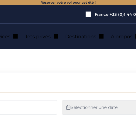
Réserver votre vol pour cet été !
France
+33 (0)1 44 0
vices
Jets privés
Destinations
A propos
ivé à Buttwill