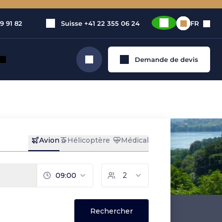
9 91 82
Suisse
+41 22 355 06 24
FR
Demande de devis
Rechercher