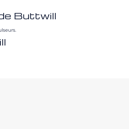
de Buttwill
lseurs.
ll