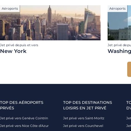
Aéroports
Aéroports
Jet privé depuis et vers
Jet privé depu
New York
Washing
TOP DES AÉROPORTS
TOP DES DESTINATIONS
T
PRIVÉS
LOISIRS EN JET PRIVÉ
D'
Jet privé vers Genève Cointrin
Jet privé vers Saint-Moritz
Jet
Jet privé vers Nice Côte d’Azur
Jet privé vers Courchevel
Jet