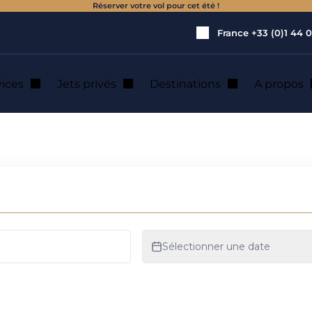
Réserver votre vol pour cet été !
France
+33 (0)1 44 0
vices
Jets privés
Destinations
A propos
e jet privé