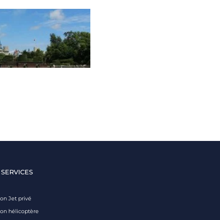
 SERVICES
on Jet privé
ion hélicoptère