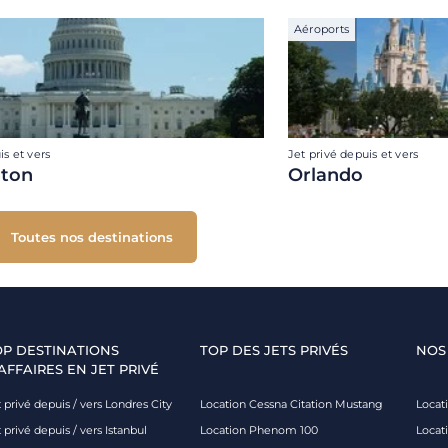
Aéroports
is et vers
Jet privé depuis et vers
ton
Orlando
Toutes nos destinations
OP DESTINATIONS
TOP DES JETS PRIVÉS
NOS
AFFAIRES EN JET PRIVÉ
 privé depuis / vers Londres City
Location Cessna Citation Mustang
Locati
 privé depuis / vers Istanbul
Location Phenom 100
Locat