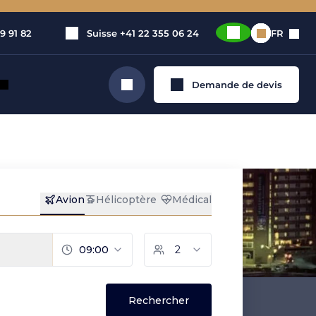
9 91 82
Suisse
+41 22 355 06 24
FR
Demande de devis
Rechercher