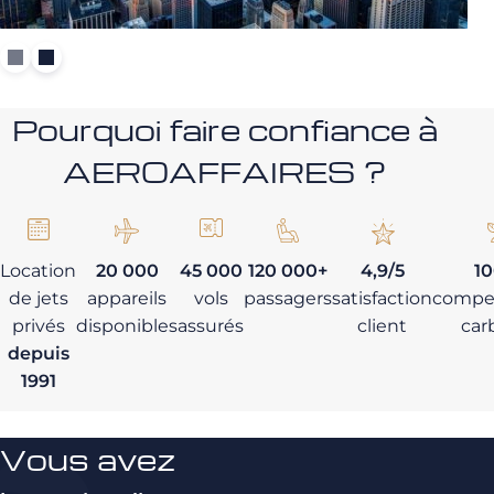
Pourquoi faire confiance à
AEROAFFAIRES ?
Location
20 000
45 000
120 000+
4,9/5
1
de jets
appareils
vols
passagers
satisfaction
compe
privés
disponibles
assurés
client
car
depuis
1991
Vous avez