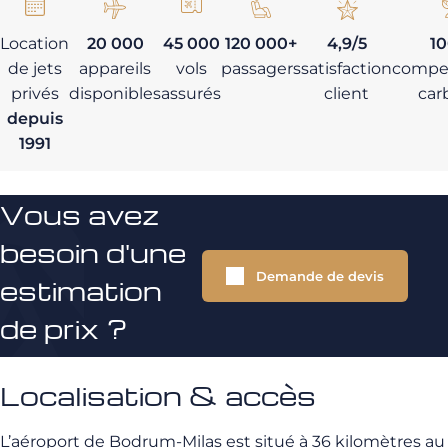
Location
20 000
45 000
120 000+
4,9/5
1
de jets
appareils
vols
passagers
satisfaction
compe
privés
disponibles
assurés
client
car
depuis
1991
Vous avez
besoin d'une
Demande de devis
estimation
de prix ?
Localisation & accès
L’aéroport de Bodrum-Milas est situé à 36 kilomètres au