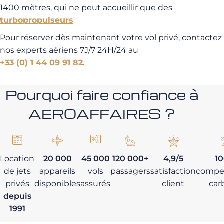
1400 mètres, qui ne peut accueillir que des
turbopropulseurs
Pour réserver dès maintenant votre vol privé, contactez
nos experts aériens 7J/7 24H/24 au
+33 (0) 1 44 09 91 82
.
Pourquoi faire confiance à
AEROAFFAIRES ?
Location
20 000
45 000
120 000+
4,9/5
1
de jets
appareils
vols
passagers
satisfaction
compe
privés
disponibles
assurés
client
car
depuis
1991