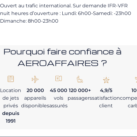
Ouvert au trafic international. Sur demande IFR-VFR
nuit heures d’ouverture : Lundi: 6h00-Samedi: -23h00
Dimanche: 8h00-23h00
Pourquoi faire confiance à
AEROAFFAIRES ?
Location
20 000
45 000
120 000+
4,9/5
1
de jets
appareils
vols
passagers
satisfaction
compe
privés
disponibles
assurés
client
car
depuis
1991