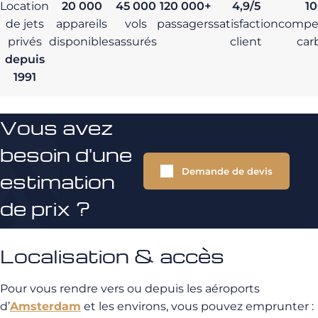
Location
20 000
45 000
120 000+
4,9/5
1
de jets
appareils
vols
passagers
satisfaction
compe
privés
disponibles
assurés
client
car
depuis
1991
Vous avez
besoin d'une
Demande de devis
estimation
de prix ?
Localisation & accès
Pour vous rendre vers ou depuis les aéroports
d’
Amsterdam
et les environs, vous pouvez emprunter :