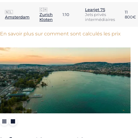
🇨🇭
Learjet 75
🇳🇱
11
Zurich
1:10
Jets privés
Amsterdam
800€
Kloten
intermédiaires
En savoir plus sur comment sont calculés les prix