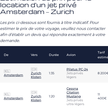
location d'un jet privé
Amsterdam – Zurich
Les prix ci-dessous sont fournis à titre indicatif. Pour
estimer le prix de votre voyage, veuillez nous contacter
afin d’établir un devis qui répondra exactement à votre
demande.
Tarif
De
Vers
Durée
Avion
estim
🇨🇭
Pilatus PC-24
🇳🇱
Zurich
1:35
Jets privés
8 200
Amsterdam
Kloten
légers
Cessna
🇨🇭
Citation
🇳🇱
11
Zurich
1:20
Mustang
Amsterdam
400€
Kloten
Jets privés
ultra légers