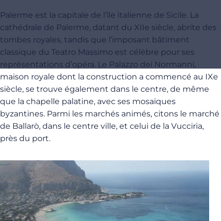
Palerme est la capitale de l’île italienne de Sicile. La
cathédrale de Palerme, datant du XIIe siècle, abrite des
tombes royales, tandis que l’imposant bâtiment
classique du Teatro Massimo est célèbre pour ses
représentations d’opéra. Le Palazzo dei Normanni,
maison royale dont la construction a commencé au IXe
siècle, se trouve également dans le centre, de même
que la chapelle palatine, avec ses mosaïques
byzantines. Parmi les marchés animés, citons le marché
de Ballarò, dans le centre ville, et celui de la Vucciria,
près du port.