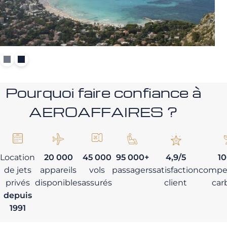
Pourquoi faire confiance à
AEROAFFAIRES ?
Location
20 000
45 000
95 000+
4,9/5
1
de jets
appareils
vols
passagers
satisfaction
compe
privés
disponibles
assurés
client
car
depuis
1991