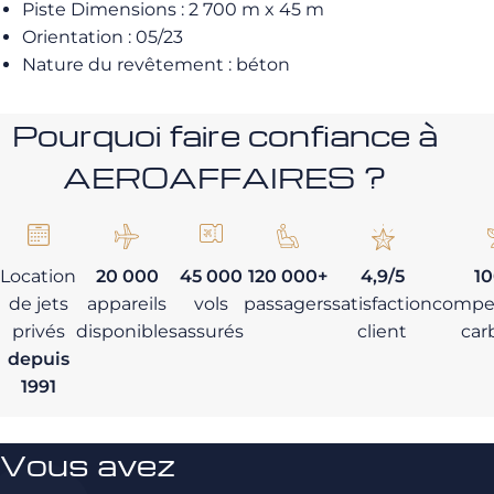
Piste Dimensions : 2 700 m x 45 m
Orientation : 05/23
Nature du revêtement : béton
Pourquoi faire confiance à
AEROAFFAIRES ?
Location
20 000
45 000
120 000+
4,9/5
1
de jets
appareils
vols
passagers
satisfaction
compe
privés
disponibles
assurés
client
car
depuis
1991
Vous avez