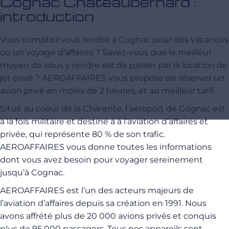
Cognac Châteaubernard :
introduction
Vous comptez vous rendre à Cognac pour des vacances
ou un voyage d’affaires ? Savez-vous que le meilleur
moyen de vous y rendre est de passer par la location de
jet privé ? AEROAFFAIRES vous propose de réserver un
avion privé en moins de 2 heures, et au meilleur tarif.
Situé au coeur de la Charente, l’aéroport de Cognac est
à la fois militaire et destiné à à l’aviation d’affaires et
privée, qui représente 80 % de son trafic.
AEROAFFAIRES vous donne toutes les informations
dont vous avez besoin pour voyager sereinement
jusqu’à Cognac.
AEROAFFAIRES est l’un des acteurs majeurs de
l’aviation d’affaires depuis sa création en 1991. Nous
avons affrété plus de 20 000 avions privés et conquis
plus de 95 000 passagers. Tous nos appareils sont