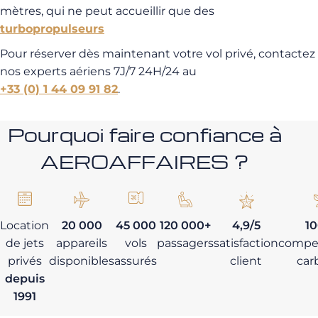
mètres, qui ne peut accueillir que des
turbopropulseurs
Pour réserver dès maintenant votre vol privé, contactez
nos experts aériens 7J/7 24H/24 au
+33 (0) 1 44 09 91 82
.
Pourquoi faire confiance à
AEROAFFAIRES ?
Location
20 000
45 000
120 000+
4,9/5
1
de jets
appareils
vols
passagers
satisfaction
compe
privés
disponibles
assurés
client
car
depuis
1991