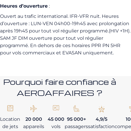
Heures d’ouverture
:
Ouvert au trafic international. IFR-VFR nuit. Heures
d’ouverture : LUN-VEN 04h00-19h45 avec prolongation
après 19h45 pour tout vol régulier programmé.(HIV +1H).
SAM JF DIM ouverture pour tout vol régulier
programmé. En dehors de ces horaires PPR PN 5HR
pour vols commerciaux et EVASAN uniquement.
Pourquoi faire confiance à
AEROAFFAIRES ?
Location
20 000
45 000
95 000+
4,9/5
1
de jets
appareils
vols
passagers
satisfaction
compe