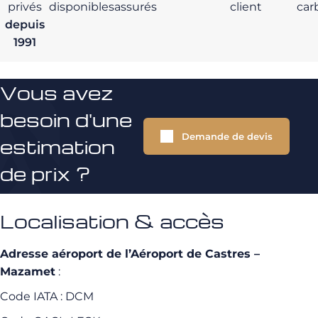
privés
disponibles
assurés
client
car
depuis
1991
Vous avez
besoin d'une
Demande de devis
estimation
de prix ?
Localisation & accès
Adresse aéroport de l’Aéroport de Castres –
Mazamet
:
Code IATA : DCM