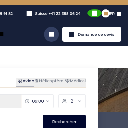
9 91 82
Suisse
+41 22 355 06 24
FR
Demande de devis
Rechercher