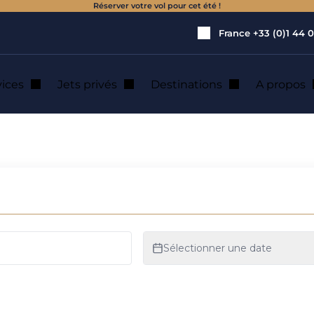
Réserver votre vol pour cet été !
France
+33 (0)1 44 0
vices
Jets privés
Destinations
A propos
de jet privé