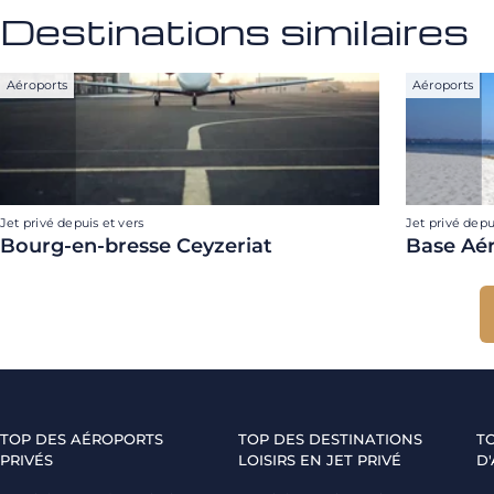
Destinations similaires
Aéroports
Aéroports
Jet privé depuis et vers
Jet privé depu
Bourg-en-bresse Ceyzeriat
Base Aé
TOP DES AÉROPORTS
TOP DES DESTINATIONS
T
PRIVÉS
LOISIRS EN JET PRIVÉ
D'