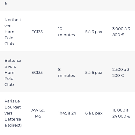
a
Northolt
vers
10
3 000 à 3
Ham
EC135
5 à 6 pax
minutes
800 €
Polo
Club
Batterse
a vers
8
2 500 à 3
Ham
EC135
5 à 6 pax
minutes
200 €
Polo
Club
Paris Le
Bourget
AW139,
18 000 à
vers
1h45 à 2h
6 à 8 pax
H145
24 000 €
Batterse
a (direct)