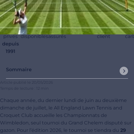
Location
20 000
45 000
120 000+
4,9/5
1
de jets
appareils
vols
passagers
satisfaction
compe
privés
disponibles
assurés
client
car
depuis
1991
Sommaire
Article publié le
20/05/2026
Temps de lecture : 12 min
Chaque année, du dernier lundi de juin au deuxième
dimanche de juillet, le All England Lawn Tennis and
Croquet Club accueille les Championnats de
Wimbledon, seul tournoi du Grand Chelem disputé sur
gazon. Pour l’édition 2026, le tournoi se tiendra du
29