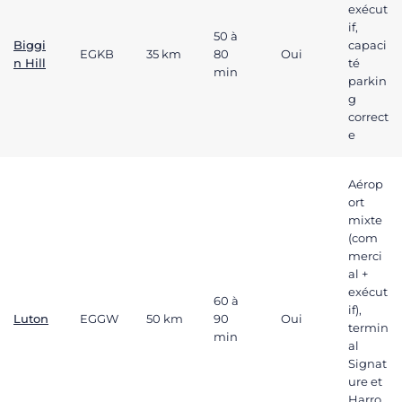
exécut
if,
50 à
Biggi
capaci
EGKB
35 km
80
Oui
n Hill
té
min
parkin
g
correct
e
Aérop
ort
mixte
(com
merci
al +
exécut
60 à
if),
Luton
EGGW
50 km
90
Oui
termin
min
al
Signat
ure et
Harro