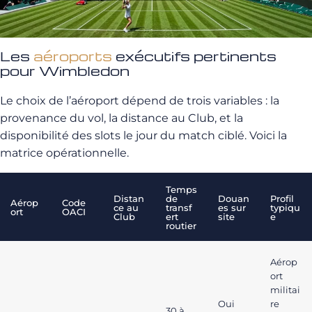
Les
aéroports
exécutifs pertinents
pour Wimbledon
Le choix de l’aéroport dépend de trois variables : la
provenance du vol, la distance au Club, et la
disponibilité des slots le jour du match ciblé. Voici la
matrice opérationnelle.
Temps
Distan
de
Douan
Profil
Aérop
Code
ce au
transf
es sur
typiqu
ort
OACI
Club
ert
site
e
routier
Aérop
ort
militai
Oui
re
30 à