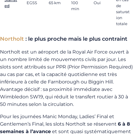
EGSS
65 km
100
Oui
ed
de
min
saturat
ion
totale
Northolt
: le plus proche mais le plus contraint
Northolt est un aéroport de la Royal Air Force ouvert à
un nombre limité de mouvements civils par jour. Les
slots sont attribués sur PPR (Prior Permission Required)
au cas par cas, et la capacité quotidienne est très
inférieure à celle de Farnborough ou Biggin Hill.
Avantage décisif : sa proximité immédiate avec
Wimbledon SW19, qui réduit le transfert routier à 30 à
50 minutes selon la circulation.
Pour les journées Manic Monday, Ladies’ Final et
Gentlemen’s Final, les slots Northolt se réservent
6 à 8
semaines à l’avance
et sont quasi systématiquement