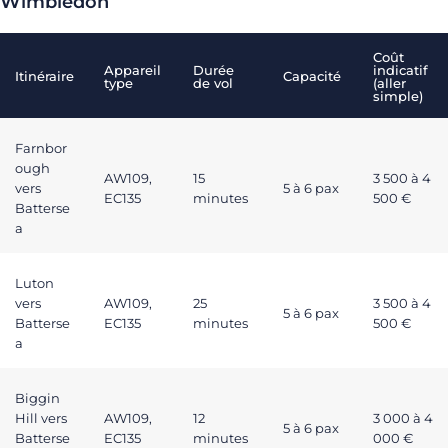
Wimbledon
Coût
Appareil
Durée
indicatif
Itinéraire
Capacité
type
de vol
(aller
simple)
Farnbor
ough
AW109,
15
3 500 à 4
vers
5 à 6 pax
EC135
minutes
500 €
Batterse
a
Luton
vers
AW109,
25
3 500 à 4
5 à 6 pax
Batterse
EC135
minutes
500 €
a
Biggin
Hill vers
AW109,
12
3 000 à 4
5 à 6 pax
Batterse
EC135
minutes
000 €