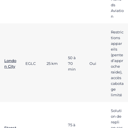
ds
Aviatio
n
Restric
tions
appar
eils
(pente
50 à
Londo
d’appr
EGLC
25 km
70
Oui
n City
oche
min
raide),
accès
cabota
ge
limité
Soluti
on de
repli
75 à
Stanst
en cas