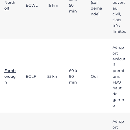
North
(sur
ouvert
EGWU
16 km
50
olt
dema
au
min
nde)
civil,
slots
très
limités
Aérop
ort
exécut
if
Farnb
60 à
premi
oroug
EGLF
55 km
90
Oui
um,
h
min
FBO
haut
de
gamm
e
Aérop
ort