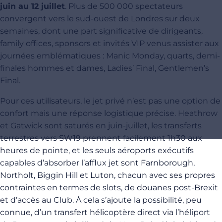
juin au 12 juillet
. Plus de 500 000 spectateurs
convergent vers le sud-ouest de Londres sur deux
semaines, dont une part significative de dirigeants,
family offices, sponsors et invités VIP venus assister aux
journées emblématiques : Manic Monday, quarts, demi-
finales hommes et dames, Ladies’ Final, Gentlemen’s
Final.
Pour ces utilisateurs, le jet privé n’est pas une option de
confort mais une réponse logistique précise. Heathrow
et Gatwick sont saturés en juin-juillet, les transferts
terrestres vers SW19 prennent facilement 1h30 aux
heures de pointe, et les seuls aéroports exécutifs
capables d’absorber l’afflux jet sont Farnborough,
Northolt, Biggin Hill et Luton, chacun avec ses propres
contraintes en termes de slots, de douanes post-Brexit
et d’accès au Club. À cela s’ajoute la possibilité, peu
connue, d’un transfert hélicoptère direct via l’héliport