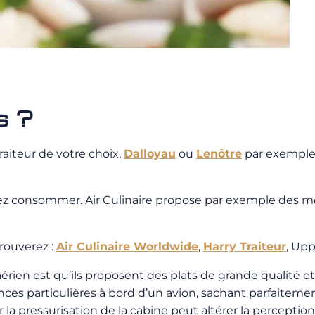
s ?
raiteur de votre choix,
Dalloyau
ou
Lenôtre
par exemple, 
z consommer. Air Culinaire propose par exemple des men
rouverez :
Air Culinaire Worldwide
,
Harry Traiteur
, Up
g aérien est qu’ils proposent des plats de grande qualit
ces particulières à bord d’un avion, sachant parfaitemen
a pressurisation de la cabine peut altérer la perception q