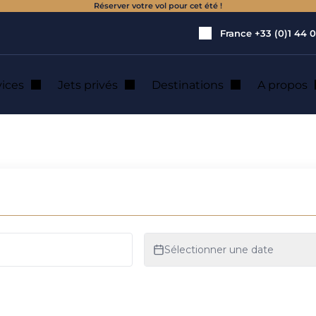
Réserver votre vol pour cet été !
France
+33 (0)1 44 0
vices
Jets privés
Destinations
A propos
d d’un jet privé