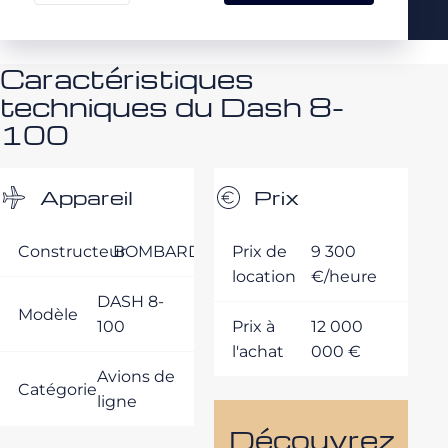
Caractéristiques
techniques du Dash 8-
100
Appareil
Prix
Constructeur
BOMBARDIER
Prix de
9 300
location
€/heure
DASH 8-
Modèle
100
Prix à
12 000
l'achat
000 €
Avions de
Catégorie
ligne
Découvrez