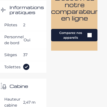
notre
Informations
comparateur
pratiques
en ligne
Pilotes
2
Comparez nos
Personnel
appareils
Oui
de bord
Sièges
37
Toilettes
Cabine
Hauteur
2,47 m
cabine