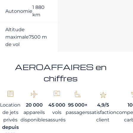
1 880
Autonomie
km
Altitude
maximale
7500 m
de vol
AEROAFFAIRES en
chiffres
Location
20 000
45 000
95 000+
4,9/5
1
de jets
appareils
vols
passagers
satisfaction
compe
privés
disponibles
assurés
client
car
depuis