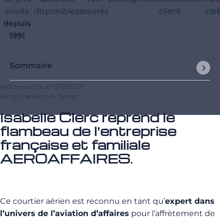
privés
disponibles
assurés
client
car
depuis
1991
Sommaire
Article publié le
13/12/2022
Temps de lecture : 6 min
Isabelle Clerc reprend le
flambeau de l’entreprise
française et familiale
AEROAFFAIRES.
Ce courtier aérien est reconnu en tant qu’
expert dans
l’univers de l’aviation d’affaires
pour l’affrètement de