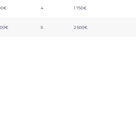
00€
4
1 750€
000€
5
2 500€