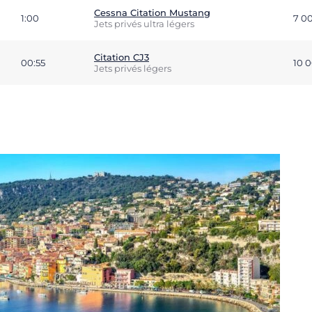
Cessna Citation Mustang
1:00
7 0
Jets privés ultra légers
Citation CJ3
00:55
10 
Jets privés légers