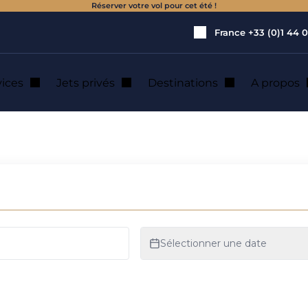
Réserver votre vol pour cet été !
France
+33 (0)1 44 0
vices
Jets privés
Destinations
A propos
ation de jet privé