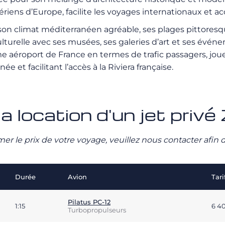
riens d’Europe, facilite les voyages internationaux et ac
r son climat méditerranéen agréable, ses plages pittore
ulturelle avec ses musées, ses galeries d’art et ses évén
e aéroport de France en termes de trafic passagers, joue 
et facilitant l’accès à la Riviera française.
a location d'un jet privé
stimer le prix de votre voyage, veuillez nous contacter afi
Durée
Avion
Tari
Pilatus PC-12
1:15
6 4
Turbopropulseurs