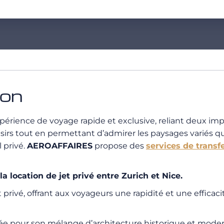
ion
périence de voyage rapide et exclusive, reliant deux impo
loisirs tout en permettant d’admirer les paysages variés q
 privé.
AEROAFFAIRES
propose des
services de transf
location de jet privé entre Zurich et Nice.
 privé, offrant aux voyageurs une rapidité et une efficac
mée pour son mélange d’architecture historique et moderne