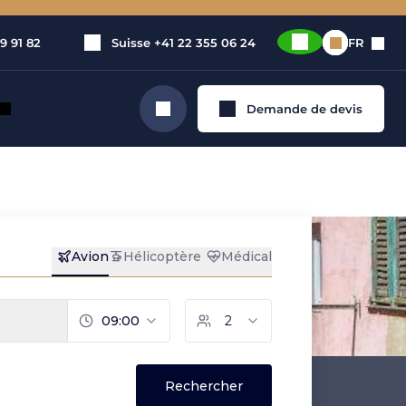
9 91 82
Suisse
+41 22 355 06 24
FR
Demande de devis
Rechercher