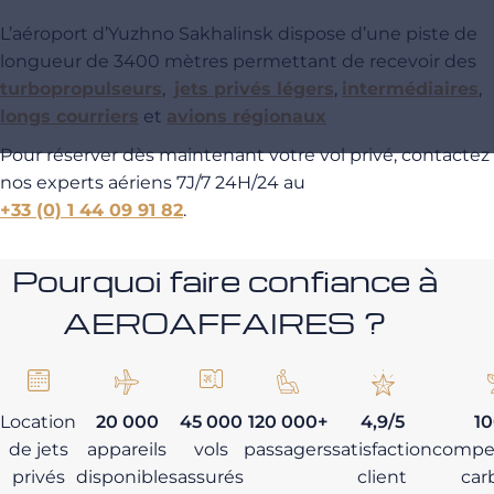
L’aéroport d’Yuzhno Sakhalinsk dispose d’une piste de
longueur de 3400 mètres permettant de recevoir des
turbopropulseurs
,
jets privés légers
,
intermédiaires
,
longs courriers
et
avions régionaux
Pour réserver dès maintenant votre vol privé, contactez
nos experts aériens 7J/7 24H/24 au
+33 (0) 1 44 09 91 82
.
Pourquoi faire confiance à
AEROAFFAIRES ?
Location
20 000
45 000
120 000+
4,9/5
1
de jets
appareils
vols
passagers
satisfaction
compe
privés
disponibles
assurés
client
car