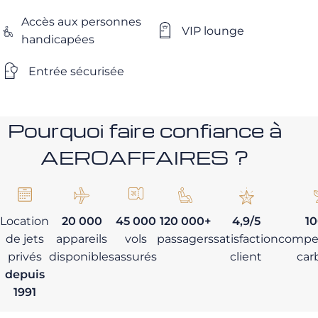
Accès aux personnes
VIP lounge
handicapées
Entrée sécurisée
Pourquoi faire confiance à
AEROAFFAIRES ?
Location
20 000
45 000
120 000+
4,9/5
1
de jets
appareils
vols
passagers
satisfaction
compe
privés
disponibles
assurés
client
car
depuis
1991