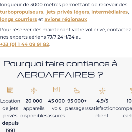
longueur de 3000 mètres permettant de recevoir des
turbopropulseurs
,
jets privés légers
,
intermédiaires
,
longs courriers
et
avions régionaux
Pour réserver dès maintenant votre vol privé, contactez
nos experts aériens 7J/7 24H/24 au
+33 (0) 1 44 09 91 82
.
Pourquoi faire confiance à
AEROAFFAIRES ?
Location
20 000
45 000
95 000+
4,9/5
1
de jets
appareils
vols
passagers
satisfaction
compe
privés
disponibles
assurés
client
car
depuis
1991