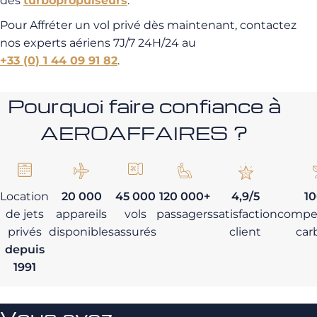
des
turbopropulseurs
.
Pour Affréter un vol privé dès maintenant, contactez
nos experts aériens 7J/7 24H/24 au
+33 (0) 1 44 09 91 82
.
Pourquoi faire confiance à
AEROAFFAIRES ?
Location
20 000
45 000
120 000+
4,9/5
1
de jets
appareils
vols
passagers
satisfaction
compe
privés
disponibles
assurés
client
car
depuis
1991