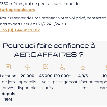
1350 mètres, qui ne peut accueillir que des
turbopropulseurs
Pour réserver dès maintenant votre vol privé, contactez
nos experts aériens 7J/7 24H/24 au
+33 (0) 1 44 09 91 82
.
Pourquoi faire confiance à
AEROAFFAIRES ?
Location
20 000
45 000
120 000+
4,9/5
1
de jets
appareils
vols
passagers
satisfaction
compe
privés
disponibles
assurés
client
car
depuis
1991