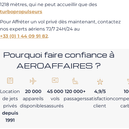
1218 mètres, qui ne peut accueillir que des
turbopropulseurs
Pour Affréter un vol privé dès maintenant, contactez
nos experts aériens 7J/7 24H/24 au
+33 (0) 1 44 09 91 82
.
Pourquoi faire confiance à
AEROAFFAIRES ?
Location
20 000
45 000
120 000+
4,9/5
1
de jets
appareils
vols
passagers
satisfaction
compe
privés
disponibles
assurés
client
car
depuis
1991