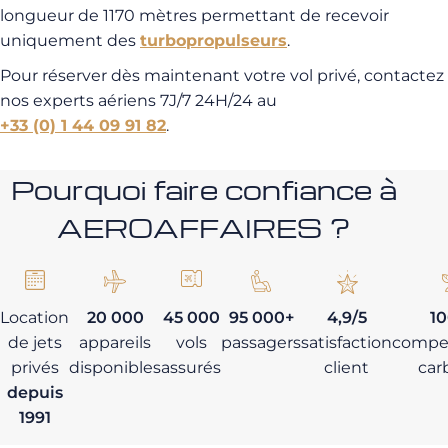
longueur de 1170 mètres permettant de recevoir
uniquement des
turbopropulseurs
.
Pour réserver dès maintenant votre vol privé, contactez
nos experts aériens 7J/7 24H/24 au
+33 (0) 1 44 09 91 82
.
Pourquoi faire confiance à
AEROAFFAIRES ?
Location
20 000
45 000
95 000+
4,9/5
1
de jets
appareils
vols
passagers
satisfaction
compe
privés
disponibles
assurés
client
car
depuis
1991