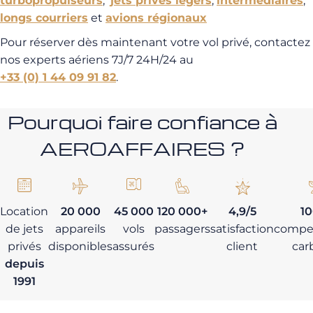
turbopropulseurs
,
jets privés légers
,
intermédiaires
,
longs courriers
et
avions régionaux
Pour réserver dès maintenant votre vol privé, contactez
nos experts aériens 7J/7 24H/24 au
+33 (0) 1 44 09 91 82
.
Pourquoi faire confiance à
AEROAFFAIRES ?
Location
20 000
45 000
120 000+
4,9/5
1
de jets
appareils
vols
passagers
satisfaction
compe
privés
disponibles
assurés
client
car
depuis
1991