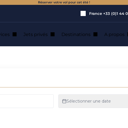
Réserver votre vol pour cet été !
France
+33 (0)1 44 0
vices
Jets privés
Destinations
A propos
e jet privé