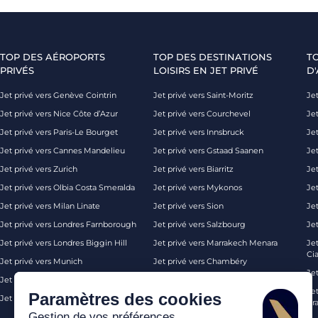
TOP DES AÉROPORTS
TOP DES DESTINATIONS
T
PRIVÉS
LOISIRS EN JET PRIVÉ
D'
Jet privé vers Genève Cointrin
Jet privé vers Saint-Moritz
Jet
Jet privé vers Nice Côte d’Azur
Jet privé vers Courchevel
Jet
Jet privé vers Paris-Le Bourget
Jet privé vers Innsbruck
Je
Jet privé vers Cannes Mandelieu
Jet privé vers Gstaad Saanen
Jet
Jet privé vers Zurich
Jet privé vers Biarritz
Jet
Jet privé vers Olbia Costa Smeralda
Jet privé vers Mykonos
Jet
Jet privé vers Milan Linate
Jet privé vers Sion
Je
Jet privé vers Londres Farnborough
Jet privé vers Salzbourg
Je
Jet privé vers Londres Biggin Hill
Jet privé vers Marrakech Menara
Je
Ci
Jet privé vers Munich
Jet privé vers Chambéry
Je
Jet privé vers Monaco
Jet privé vers Ibiza
Jet
Paramètres des cookies
Jet privé vers Palma de Majorque
Jet privé vers Londres
Pra
Gestion de vos préférences