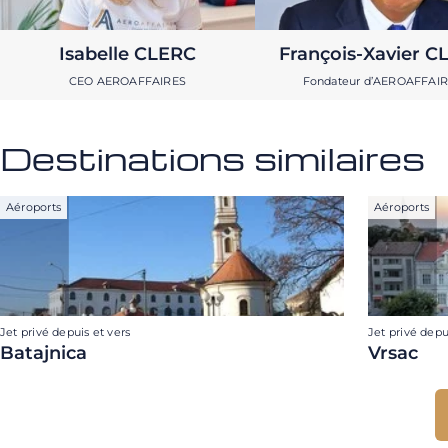
Isabelle CLERC
François-Xavier C
CEO AEROAFFAIRES
Fondateur d’AEROAFFAI
Destinations similaires
Aéroports
Aéroports
Jet privé depuis et vers
Jet privé depu
Batajnica
Vrsac