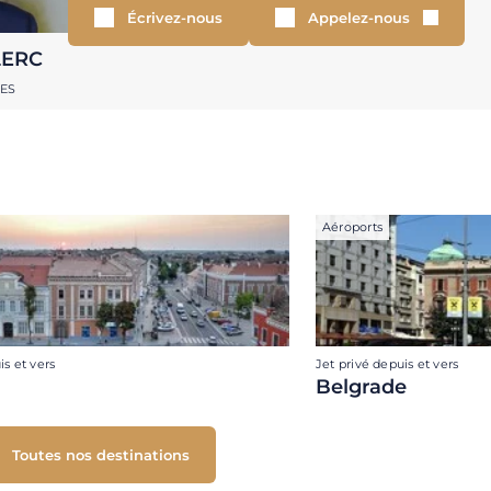
Écrivez-nous
Appelez-nous
LERC
RES
Aéroports
is et vers
Jet privé depuis et vers
Belgrade
Toutes nos destinations