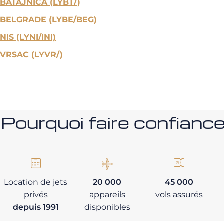
BATAJNICA (LYBT/)
BELGRADE (LYBE/BEG)
NIS (LYNI/INI)
VRSAC (LYVR/)
Pourquoi faire confia
Location de jets
20 000
45 000
privés
appareils
vols assurés
depuis 1991
disponibles