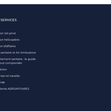
 SERVICES
on Jet privé
ion hélicoptère
on d’affaires
 sanitaire et Air Ambulance
iement sanitaire : le guide
tout comprendre
aérien
taxi et navette
vide
clients AEROAFFAIRES