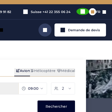
9 91 82
Suisse
+41 22 355 06 24
FR
Demande de devis
Rechercher