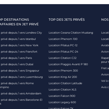
OP DESTINATIONS
TOP DES JETS PRIVÉS
NOS
AFFAIRES EN JET PRIVÉ
 privé depuis / vers Londres City
Location Cessna Citation Mustang
Locati
 privé depuis / vers Istanbul
Location Phenom 100
Locat
t privé depuis / vers New York
Location Pilatus PC-12
Aviati
 privé depuis / vers Francfort
Location Pilatus PC-24
Avion
 privé depuis / vers Paris
Location Citation CJ2
Rapatr
pour 
 privé depuis / vers Dubaï
Location Piaggio Avanti P 180
Fret 
t privé depuis / vers Singapour
Location Phenom 300
Avion-
t privé depuis / vers Luxembourg
Location King Air 200
Vol à 
t privé depuis / vers Rome
Location Citation Latitude
ampino
Avis 
Location Citation XLS
t privé depuis / vers Amsterdam
Location Falcon 900
 privé depuis / vers Barcelone-El
Location Legacy 600
t
Location Falcon 7X