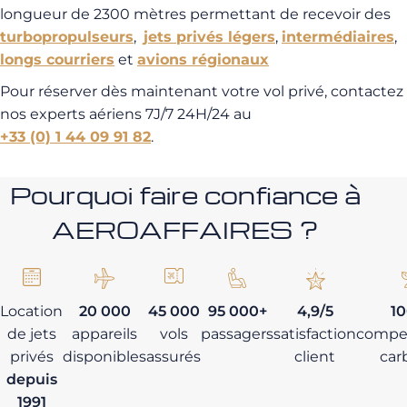
longueur de 2300 mètres permettant de recevoir des
turbopropulseurs
,
jets privés légers
,
intermédiaires
,
longs courriers
et
avions régionaux
Pour réserver dès maintenant votre vol privé, contactez
nos experts aériens 7J/7 24H/24 au
+33 (0) 1 44 09 91 82
.
Pourquoi faire confiance à
AEROAFFAIRES ?
Location
20 000
45 000
95 000+
4,9/5
1
de jets
appareils
vols
passagers
satisfaction
compe
privés
disponibles
assurés
client
car
depuis
1991