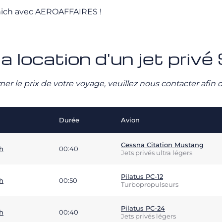
Munich avec AEROAFFAIRES !
la location d'un jet priv
stimer le prix de votre voyage, veuillez nous contacter afi
Durée
Avion
Cessna Citation Mustang
h
00:40
Jets privés ultra légers
Pilatus PC-12
h
00:50
Turbopropulseurs
Pilatus PC-24
h
00:40
Jets privés légers