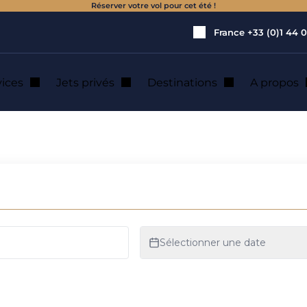
Réserver votre vol pour cet été !
France
+33 (0)1 44 0
vices
Jets privés
Destinations
A propos
ich : location de j