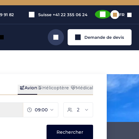
9 91 82
Suisse
+41 22 355 06 24
FR
Demande de devis
Rechercher
et privé