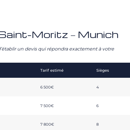
é Saint-Moritz – Munich
n d’établir un devis qui répondra exactement à votre
Tarif estimé
Sièges
6 500€
4
7 500€
6
7 800€
8