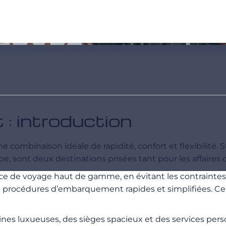
 : introduction
ne combinaison idéale de rapidité, confort et flexibilité
e, sont deux destinations prisées tant pour les affaires qu
nce de voyage haut de gamme, en évitant les contrainte
 de procédures d’embarquement rapides et simplifiées. Ce
bines luxueuses, des sièges spacieux et des services per