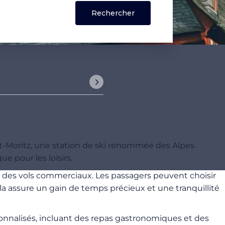
. St-Moritz, une station de ski renommée des Alpes
e pour les loisirs.
s des vols commerciaux. Les passagers peuvent choisir
la assure un gain de temps précieux et une tranquillité
sonnalisés, incluant des repas gastronomiques et des