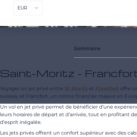
Sommaire
Saint-Moritz - Francfort
Voyager en jet privé entre
St-Moritz
et
Francfort
offre u
suisses, et Francfort, un centre financier majeur en Europ
Un vol en jet privé permet de bénéficier d’une expérie
leurs horaires de départ et d’arrivée, tout en profitant
d’esprit inégalée.
Les jets privés offrent un confort supérieur avec des ca