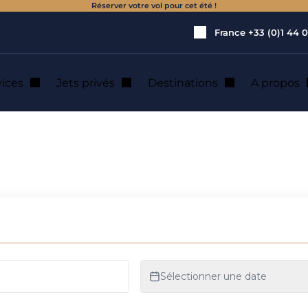
Réserver votre vol pour cet été !
France
+33 (0)1 44 0
vices
Jets privés
Destinations
A propos
ncfort : location d