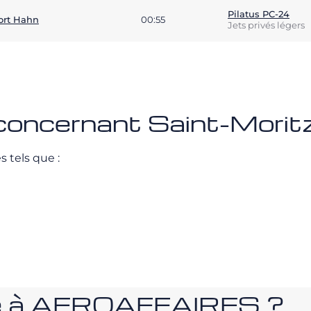
Pilatus PC-24
ort Hahn
00:55
Jets privés légers
concernant Saint-Moritz
 tels que :
nce à AEROAFFAIRES ?