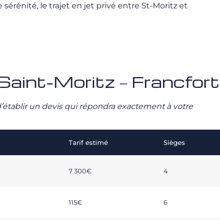
énité, le trajet en jet privé entre St-Moritz et
 Saint-Moritz – Francfort
n d’établir un devis qui répondra exactement à votre
Tarif estimé
Sièges
7 300€
4
115€
6