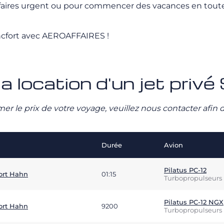
aires urgent ou pour commencer des vacances en toute sér
rancfort avec AEROAFFAIRES !
a location d'un jet privé
stimer le prix de votre voyage, veuillez nous contacter afi
Durée
Avion
Pilatus PC-12
ort Hahn
01:15
Turbopropulseurs
Pilatus PC-12 NGX
ort Hahn
9200
Turbopropulseurs