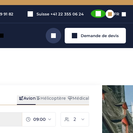
9 91 82
Suisse
+41 22 355 06 24
FR
Demande de devis
Rechercher
e jet