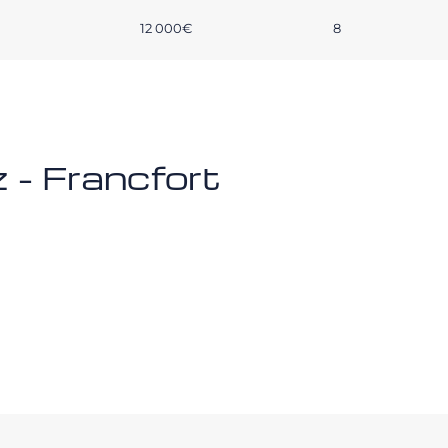
12 000€
8
 - Francfort