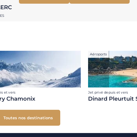
LERC
RES
Aéroports
is et vers
Jet privé depuis et vers
ry Chamonix
Dinard Pleurtuit 
Toutes nos destinations