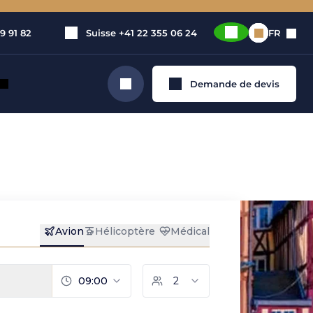
9 91 82
Suisse
+41 22 355 06 24
FR
Demande de devis
Rechercher
jet