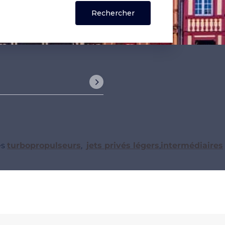
es
turbopropulseurs
,
jets privés légers
,
intermédiaires