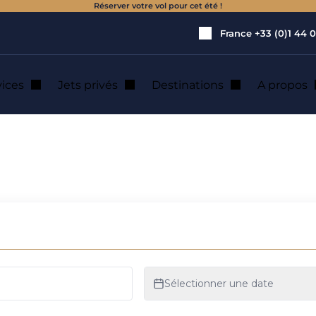
Réserver votre vol pour cet été !
France
+33 (0)1 44 0
vices
Jets privés
Destinations
A propos
ine : location de 