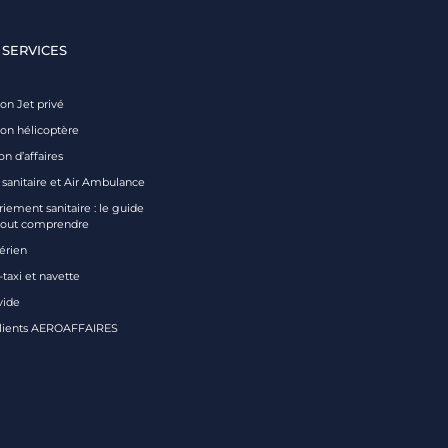
 SERVICES
on Jet privé
ion hélicoptère
on d’affaires
 sanitaire et Air Ambulance
iement sanitaire : le guide
tout comprendre
aérien
taxi et navette
vide
clients AEROAFFAIRES