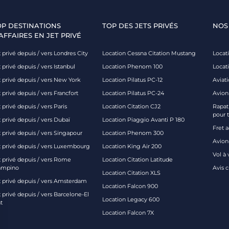
OP DESTINATIONS
TOP DES JETS PRIVÉS
NOS
AFFAIRES EN JET PRIVÉ
 privé depuis / vers Londres City
Location Cessna Citation Mustang
Locati
 privé depuis / vers Istanbul
Location Phenom 100
Locat
t privé depuis / vers New York
Location Pilatus PC-12
Aviati
 privé depuis / vers Francfort
Location Pilatus PC-24
Avion
 privé depuis / vers Paris
Location Citation CJ2
Rapatr
pour 
 privé depuis / vers Dubaï
Location Piaggio Avanti P 180
Fret 
t privé depuis / vers Singapour
Location Phenom 300
Avion-
t privé depuis / vers Luxembourg
Location King Air 200
Vol à 
t privé depuis / vers Rome
Location Citation Latitude
ampino
Avis 
Location Citation XLS
t privé depuis / vers Amsterdam
Location Falcon 900
 privé depuis / vers Barcelone-El
Location Legacy 600
t
Location Falcon 7X