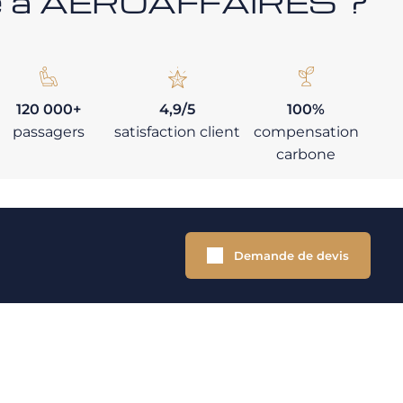
nce à AEROAFFAIRES ?
120 000+
4,9/5
100%
passagers
satisfaction client
compensation
carbone
Demande de devis