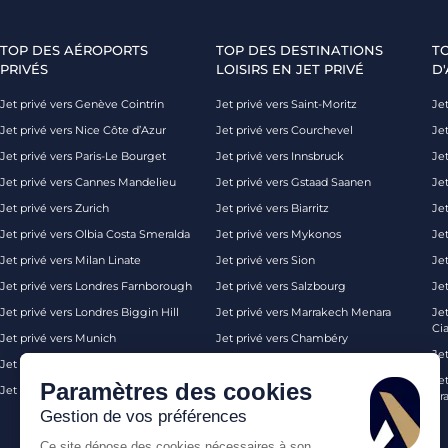
TOP DES AÉROPORTS
TOP DES DESTINATIONS
T
PRIVÉS
LOISIRS EN JET PRIVÉ
D'
Jet privé vers Genève Cointrin
Jet privé vers Saint-Moritz
Jet
Jet privé vers Nice Côte d’Azur
Jet privé vers Courchevel
Jet
Jet privé vers Paris-Le Bourget
Jet privé vers Innsbruck
Je
Jet privé vers Cannes Mandelieu
Jet privé vers Gstaad Saanen
Jet
Jet privé vers Zurich
Jet privé vers Biarritz
Jet
Jet privé vers Olbia Costa Smeralda
Jet privé vers Mykonos
Jet
Jet privé vers Milan Linate
Jet privé vers Sion
Je
Jet privé vers Londres Farnborough
Jet privé vers Salzbourg
Je
Jet privé vers Londres Biggin Hill
Jet privé vers Marrakech Menara
Je
Ci
Jet privé vers Munich
Jet privé vers Chambéry
Je
Jet privé vers Monaco
Jet privé vers Ibiza
Jet
Paramètres des cookies
Jet privé vers Palma de Majorque
Jet privé vers Londres
Pra
Gestion de vos préférences
Ce site dépose des cookies nécessaires à son