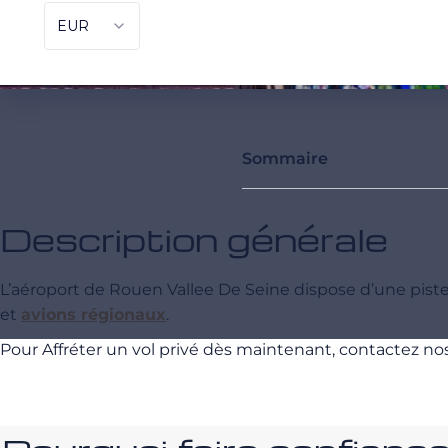
Sommaire
Description générale
L’aéroport de Rouen Vallee De Seine dispose d’une pis
et
avions régionaux
.
Pour Affréter un vol privé dès maintenant, contactez no