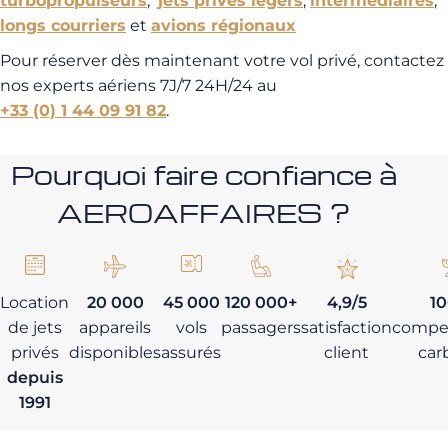
turbopropulseurs
,
jets privés légers
,
intermédiaires
,
longs courriers
et
avions régionaux
Pour réserver dès maintenant votre vol privé, contactez
nos experts aériens 7J/7 24H/24 au
+33 (0) 1 44 09 91 82
.
Pourquoi faire confiance à
AEROAFFAIRES ?
Location
20 000
45 000
120 000+
4,9/5
1
de jets
appareils
vols
passagers
satisfaction
compe
privés
disponibles
assurés
client
car
depuis
1991