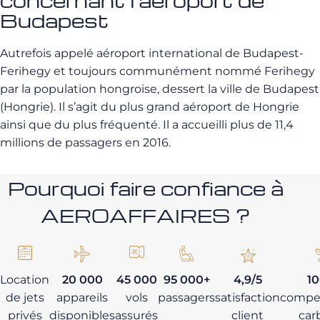
Budapest
Autrefois appelé aéroport international de Budapest-
Ferihegy et toujours communément nommé Ferihegy
par la population hongroise, dessert la ville de Budapest
(Hongrie). Il s’agit du plus grand aéroport de Hongrie
ainsi que du plus fréquenté. Il a accueilli plus de 11,4
millions de passagers en 2016.
Pourquoi faire confiance à
AEROAFFAIRES ?
Location
20 000
45 000
95 000+
4,9/5
1
de jets
appareils
vols
passagers
satisfaction
compe
privés
disponibles
assurés
client
car