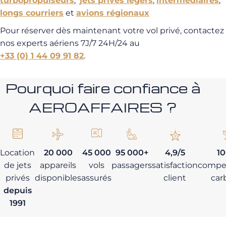
turbopropulseurs
,
jets privés légers
,
intermédiaires
,
longs courriers
et
avions régionaux
Pour réserver dès maintenant votre vol privé, contactez
nos experts aériens 7J/7 24H/24 au
+33 (0) 1 44 09 91 82
.
Pourquoi faire confiance à
AEROAFFAIRES ?
Location
20 000
45 000
95 000+
4,9/5
1
de jets
appareils
vols
passagers
satisfaction
compe
privés
disponibles
assurés
client
car
depuis
1991