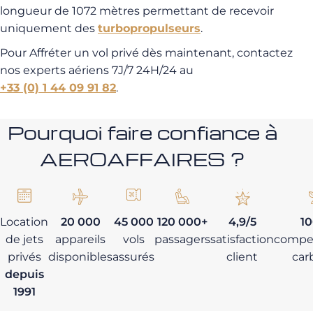
longueur de 1072 mètres permettant de recevoir
uniquement des
turbopropulseurs
.
Pour Affréter un vol privé dès maintenant, contactez
nos experts aériens 7J/7 24H/24 au
+33 (0) 1 44 09 91 82
.
Pourquoi faire confiance à
AEROAFFAIRES ?
Location
20 000
45 000
120 000+
4,9/5
1
de jets
appareils
vols
passagers
satisfaction
compe
privés
disponibles
assurés
client
car
depuis
1991