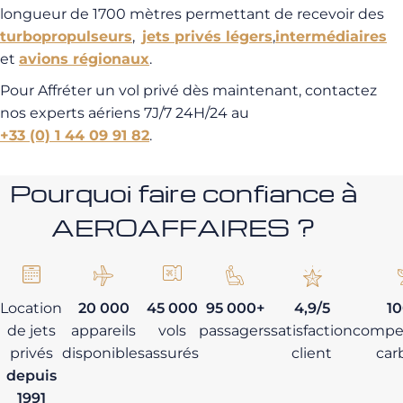
longueur de 1700 mètres permettant de recevoir des
turbopropulseurs
,
jets privés légers
,
intermédiaires
et
avions régionaux
.
Pour Affréter un vol privé dès maintenant, contactez
nos experts aériens 7J/7 24H/24 au
+33 (0) 1 44 09 91 82
.
Pourquoi faire confiance à
AEROAFFAIRES ?
Location
20 000
45 000
95 000+
4,9/5
1
de jets
appareils
vols
passagers
satisfaction
compe
privés
disponibles
assurés
client
car
depuis
1991