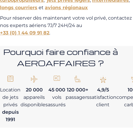
turbopropulseurs
,
jets privés légers
,
intermédiaires
,
longs courriers
et
avions régionaux
Pour réserver dès maintenant votre vol privé, contactez
nos experts aériens 7J/7 24H/24 au
+33 (0) 1 44 09 91 82
.
Pourquoi faire confiance à
AEROAFFAIRES ?
Location
20 000
45 000
120 000+
4,9/5
1
de jets
appareils
vols
passagers
satisfaction
compe
privés
disponibles
assurés
client
car
depuis
1991