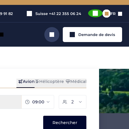
9 91 82
Suisse
+41 22 355 06 24
FR
Demande de devis
Rechercher
privé