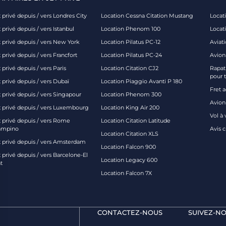
 privé depuis / vers Londres City
Location Cessna Citation Mustang
Locati
 privé depuis / vers Istanbul
Location Phenom 100
Locat
t privé depuis / vers New York
Location Pilatus PC-12
Aviati
 privé depuis / vers Francfort
Location Pilatus PC-24
Avion
 privé depuis / vers Paris
Location Citation CJ2
Rapatr
pour 
 privé depuis / vers Dubaï
Location Piaggio Avanti P 180
Fret 
t privé depuis / vers Singapour
Location Phenom 300
Avion-
t privé depuis / vers Luxembourg
Location King Air 200
Vol à 
t privé depuis / vers Rome
Location Citation Latitude
ampino
Avis 
Location Citation XLS
t privé depuis / vers Amsterdam
Location Falcon 900
 privé depuis / vers Barcelone-El
Location Legacy 600
t
Location Falcon 7X
CONTACTEZ-NOUS
SUIVEZ-NO