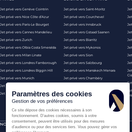
Jet privé vers Genève Cointrin
Jet privé vers Saint-Moritz
Jet
Jet privé vers Nice Côte d’Azur
Jet privé vers Courchevel
Jet
Jet privé vers Paris-Le Bourget
Jet privé vers Innsbruck
Je
Jet privé vers Cannes Mandelieu
Jet privé vers Gstaad Saanen
Jet
Jet privé vers Zurich
Jet privé vers Biarritz
Jet
Jet privé vers Olbia Costa Smeralda
Jet privé vers Mykonos
Jet
Jet privé vers Milan Linate
Jet privé vers Sion
Je
Jet privé vers Londres Farnborough
Jet privé vers Salzbourg
Je
Jet privé vers Londres Biggin Hill
Jet privé vers Marrakech Menara
Je
Ci
Jet privé vers Munich
Jet privé vers Chambéry
Je
Jet privé vers Monaco
Jet privé vers Ibiza
Jet
Paramètres des cookies
Jet privé vers Palma de Majorque
Jet privé vers Londres
Pra
Gestion de vos préférences
Ce site dépose des cookies nécessaires à son
fonctionnement. D’autres cookies, soumis à votre
consentement, peuvent être utilisés pour des mesures
NOS CERTIFICATIONS
PAIEMENTS SÉCURISÉS PAR
d’audience ou pour des services tiers. Vous pouvez gérer vos