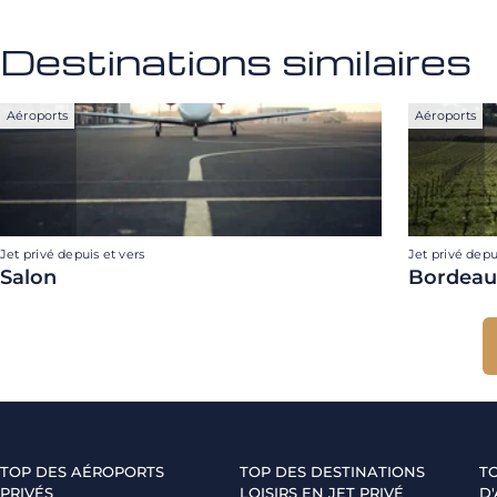
Destinations similaires
Aéroports
Aéroports
Jet privé depuis et vers
Jet privé depu
Salon
Bordeau
TOP DES AÉROPORTS
TOP DES DESTINATIONS
T
PRIVÉS
LOISIRS EN JET PRIVÉ
D'