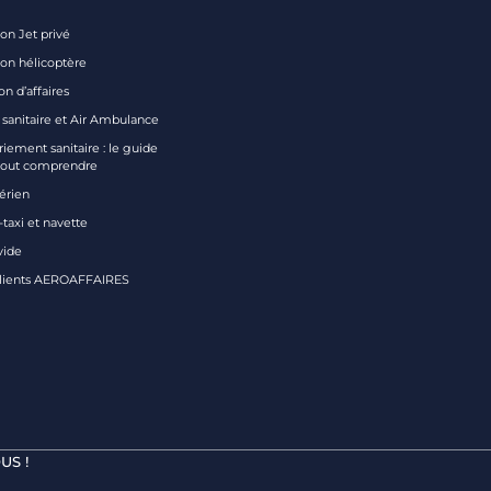
on Jet privé
ion hélicoptère
on d’affaires
 sanitaire et Air Ambulance
iement sanitaire : le guide
tout comprendre
aérien
taxi et navette
vide
clients AEROAFFAIRES
US !