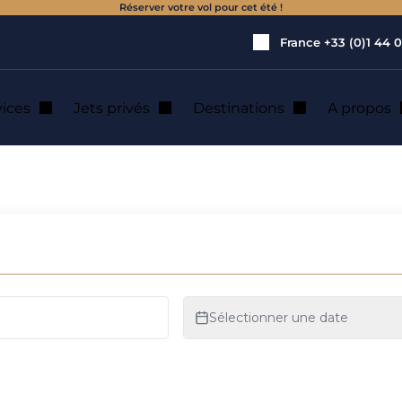
Réserver votre vol pour cet été !
France
+33 (0)1 44 0
vices
Jets privés
Destinations
A propos
 : location de jet 