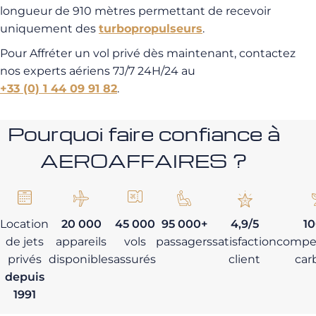
longueur de 910 mètres permettant de recevoir
uniquement des
turbopropulseurs
.
Pour Affréter un vol privé dès maintenant, contactez
nos experts aériens 7J/7 24H/24 au
+33 (0) 1 44 09 91 82
.
Pourquoi faire confiance à
AEROAFFAIRES ?
Location
20 000
45 000
95 000+
4,9/5
1
de jets
appareils
vols
passagers
satisfaction
compe
privés
disponibles
assurés
client
car
depuis
1991